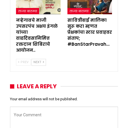
ताज्या बातम्या
ताज्या बातम्या
नऱ्हेगावचे माजी
सावित्रीबाई मालिका
उपसरपंच अक्षय इंगळे
सुरू करा म्हणत
यांच्या
प्रेक्षकांचा स्टार प्रवाहवर
वाढदिवसानिमित्त
संताप;
रक्तदान शिबिराचे
#BanStarPravah…
आयोजन..
PREV
NEXT
LEAVE A REPLY
Your email address will not be published.