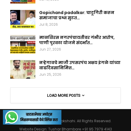
Gopichand padalkar: चाटूगिरी करून
समाजाचा प्रश्न सुटत…
Jul 8, 2026
माळशिरस नगरपंचायतीवर गंभीर आरोप,
पाणी पुरवठा योजने संदर्भात…
Jun 27, 2026
नऱ्हेगावचे माजी उपसरपंच अक्षय इंगळे यांच्या
वाढदिवसानिमित्त…
Jun 25, 2026
LOAD MORE POSTS
© 2026 - Maharashtralokshahi. All Rights Reserved.
Website Design:
Tushar Bhambare +91 95 7979 4143