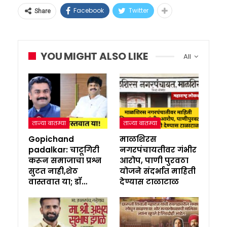
Facebook
Twitter
Share
YOU MIGHT ALSO LIKE
All
ताज्या बातम्या
ताज्या बातम्या
Gopichand
माळशिरस
padalkar: चाटूगिरी
नगरपंचायतीवर गंभीर
करून समाजाचा प्रश्न
आरोप, पाणी पुरवठा
सुटत नाही,शेठ
योजने संदर्भात माहिती
वास्तवात या; डॉ…
देण्यास टाळाटाळ