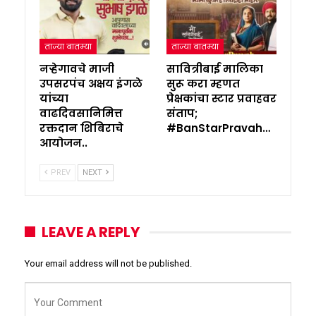
ताज्या बातम्या
ताज्या बातम्या
नऱ्हेगावचे माजी
सावित्रीबाई मालिका
उपसरपंच अक्षय इंगळे
सुरू करा म्हणत
यांच्या
प्रेक्षकांचा स्टार प्रवाहवर
वाढदिवसानिमित्त
संताप;
रक्तदान शिबिराचे
#BanStarPravah…
आयोजन..
PREV
NEXT
LEAVE A REPLY
Your email address will not be published.