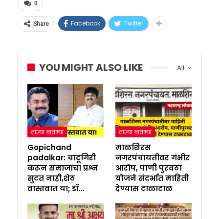
0
Facebook
Twitter
Share
YOU MIGHT ALSO LIKE
All
ताज्या बातम्या
ताज्या बातम्या
Gopichand
माळशिरस
padalkar: चाटूगिरी
नगरपंचायतीवर गंभीर
करून समाजाचा प्रश्न
आरोप, पाणी पुरवठा
सुटत नाही,शेठ
योजने संदर्भात माहिती
वास्तवात या; डॉ…
देण्यास टाळाटाळ