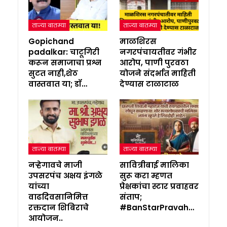
ताज्या बातम्या
ताज्या बातम्या
Gopichand
माळशिरस
padalkar: चाटूगिरी
नगरपंचायतीवर गंभीर
करून समाजाचा प्रश्न
आरोप, पाणी पुरवठा
सुटत नाही,शेठ
योजने संदर्भात माहिती
वास्तवात या; डॉ…
देण्यास टाळाटाळ
ताज्या बातम्या
ताज्या बातम्या
नऱ्हेगावचे माजी
सावित्रीबाई मालिका
उपसरपंच अक्षय इंगळे
सुरू करा म्हणत
यांच्या
प्रेक्षकांचा स्टार प्रवाहवर
वाढदिवसानिमित्त
संताप;
रक्तदान शिबिराचे
#BanStarPravah…
आयोजन..