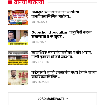
ताज्या बातम्या
आमदार उत्तमराव जानकर यांच्या
वाढदिवसानिमित्त आरोग्य…
Jul 16, 2026
Gopichand padalkar: चाटूगिरी करून
समाजाचा प्रश्न सुटत…
Jul 8, 2026
माळशिरस नगरपंचायतीवर गंभीर आरोप,
पाणी पुरवठा योजने संदर्भात…
Jun 27, 2026
नऱ्हेगावचे माजी उपसरपंच अक्षय इंगळे यांच्या
वाढदिवसानिमित्त…
Jun 25, 2026
LOAD MORE POSTS