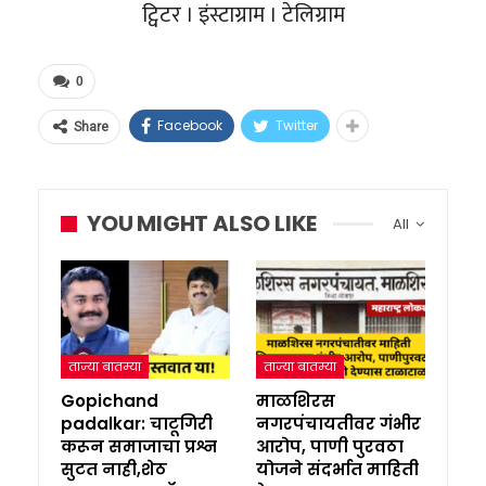
ट्विटर । इंस्टाग्राम । टेलिग्राम
0
Facebook
Twitter
Share
YOU MIGHT ALSO LIKE
All
ताज्या बातम्या
ताज्या बातम्या
Gopichand
माळशिरस
padalkar: चाटूगिरी
नगरपंचायतीवर गंभीर
करून समाजाचा प्रश्न
आरोप, पाणी पुरवठा
सुटत नाही,शेठ
योजने संदर्भात माहिती