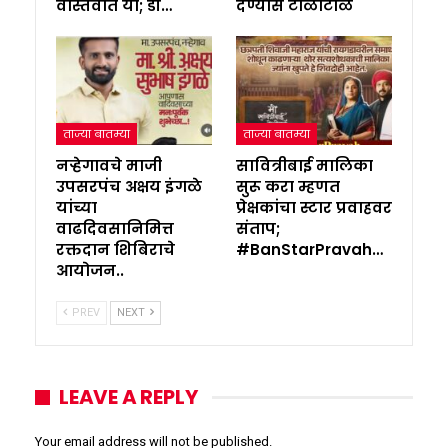
वास्तवात या; डॉ…
देण्यास टाळाटाळ
ताज्या बातम्या
ताज्या बातम्या
नऱ्हेगावचे माजी
सावित्रीबाई मालिका
उपसरपंच अक्षय इंगळे
सुरू करा म्हणत
यांच्या
प्रेक्षकांचा स्टार प्रवाहवर
वाढदिवसानिमित्त
संताप;
रक्तदान शिबिराचे
#BanStarPravah…
आयोजन..
PREV
NEXT
LEAVE A REPLY
Your email address will not be published.