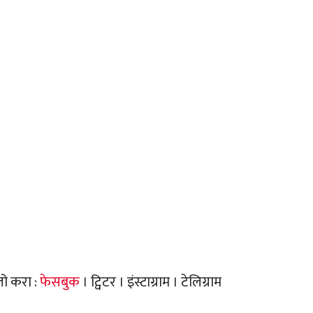
लो करा :
फेसबुक
। ट्विटर । इंस्टाग्राम । टेलिग्राम