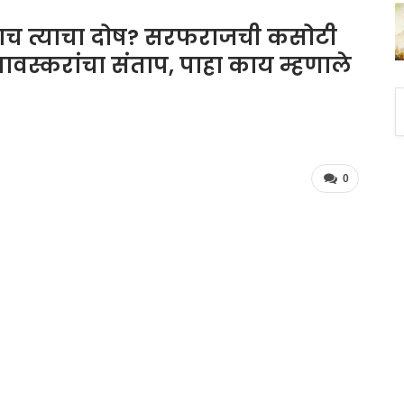
ाच त्याचा दोष? सरफराजची कसोटी
वस्करांचा संताप, पाहा काय म्हणाले
0