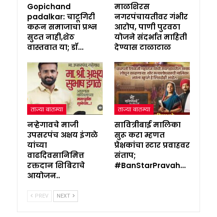
Gopichand
माळशिरस
padalkar: चाटूगिरी
नगरपंचायतीवर गंभीर
करून समाजाचा प्रश्न
आरोप, पाणी पुरवठा
सुटत नाही,शेठ
योजने संदर्भात माहिती
वास्तवात या; डॉ…
देण्यास टाळाटाळ
ताज्या बातम्या
ताज्या बातम्या
नऱ्हेगावचे माजी
सावित्रीबाई मालिका
उपसरपंच अक्षय इंगळे
सुरू करा म्हणत
यांच्या
प्रेक्षकांचा स्टार प्रवाहवर
वाढदिवसानिमित्त
संताप;
रक्तदान शिबिराचे
#BanStarPravah…
आयोजन..
PREV
NEXT