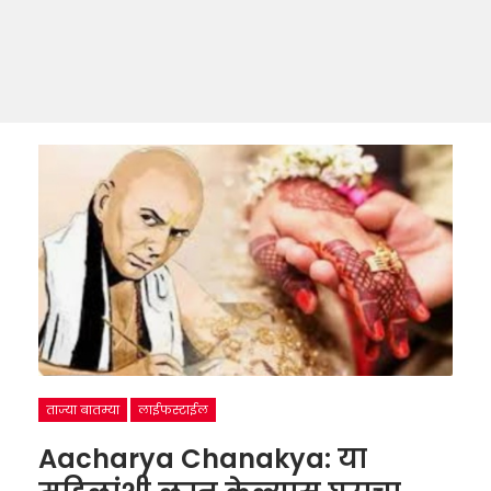
ताज्या बातम्या
लाईफस्टाईल
Aacharya Chanakya: या