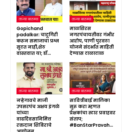
ताज्या बातम्या
ताज्या बातम्या
Gopichand
माळशिरस
padalkar: चाटूगिरी
नगरपंचायतीवर गंभीर
करून समाजाचा प्रश्न
आरोप, पाणी पुरवठा
सुटत नाही,शेठ
योजने संदर्भात माहिती
वास्तवात या; डॉ…
देण्यास टाळाटाळ
ताज्या बातम्या
ताज्या बातम्या
नऱ्हेगावचे माजी
सावित्रीबाई मालिका
उपसरपंच अक्षय इंगळे
सुरू करा म्हणत
यांच्या
प्रेक्षकांचा स्टार प्रवाहवर
वाढदिवसानिमित्त
संताप;
रक्तदान शिबिराचे
#BanStarPravah…
आयोजन..