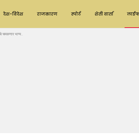
देश-विदेश
राजकारण
स्पोर्ट
शेती वार्ता
लाईफ
े चमकणार भाग्य..