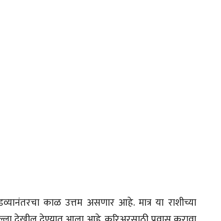
डव्यानंतरचा काळ उत्तम असणार आहे. मात्र या राशीच्या
ा सल्ला देखील देण्यात आला आहे. करिअरसाठी प्रवास करावा