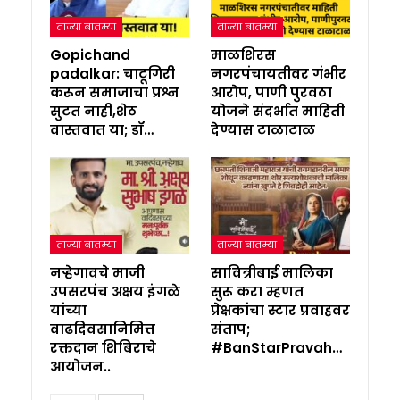
ताज्या बातम्या
ताज्या बातम्या
Gopichand
माळशिरस
padalkar: चाटूगिरी
नगरपंचायतीवर गंभीर
करून समाजाचा प्रश्न
आरोप, पाणी पुरवठा
सुटत नाही,शेठ
योजने संदर्भात माहिती
वास्तवात या; डॉ…
देण्यास टाळाटाळ
ताज्या बातम्या
ताज्या बातम्या
नऱ्हेगावचे माजी
सावित्रीबाई मालिका
उपसरपंच अक्षय इंगळे
सुरू करा म्हणत
यांच्या
प्रेक्षकांचा स्टार प्रवाहवर
वाढदिवसानिमित्त
संताप;
रक्तदान शिबिराचे
#BanStarPravah…
आयोजन..