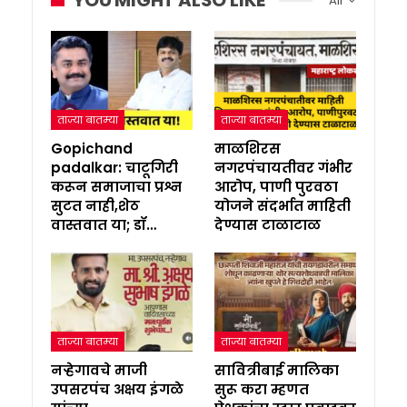
All
ताज्या बातम्या
ताज्या बातम्या
Gopichand
माळशिरस
padalkar: चाटूगिरी
नगरपंचायतीवर गंभीर
करून समाजाचा प्रश्न
आरोप, पाणी पुरवठा
सुटत नाही,शेठ
योजने संदर्भात माहिती
वास्तवात या; डॉ…
देण्यास टाळाटाळ
ताज्या बातम्या
ताज्या बातम्या
नऱ्हेगावचे माजी
सावित्रीबाई मालिका
उपसरपंच अक्षय इंगळे
सुरू करा म्हणत