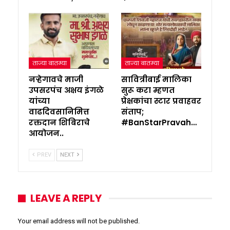
ताज्या बातम्या
ताज्या बातम्या
नऱ्हेगावचे माजी
सावित्रीबाई मालिका
उपसरपंच अक्षय इंगळे
सुरू करा म्हणत
यांच्या
प्रेक्षकांचा स्टार प्रवाहवर
वाढदिवसानिमित्त
संताप;
रक्तदान शिबिराचे
#BanStarPravah…
आयोजन..
PREV
NEXT
LEAVE A REPLY
Your email address will not be published.