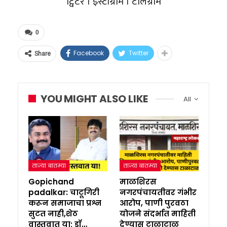
ट्विटर । इंस्टाग्राम । टेलिग्राम
0
Facebook
Twitter
Share
YOU MIGHT ALSO LIKE
All
ताज्या बातम्या
ताज्या बातम्या
Gopichand
माळशिरस
padalkar: चाटूगिरी
नगरपंचायतीवर गंभीर
करून समाजाचा प्रश्न
आरोप, पाणी पुरवठा
सुटत नाही,शेठ
योजने संदर्भात माहिती
वास्तवात या; डॉ…
देण्यास टाळाटाळ