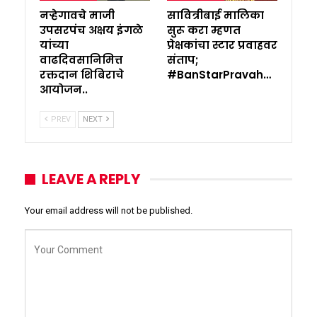
नऱ्हेगावचे माजी
सावित्रीबाई मालिका
उपसरपंच अक्षय इंगळे
सुरू करा म्हणत
यांच्या
प्रेक्षकांचा स्टार प्रवाहवर
वाढदिवसानिमित्त
संताप;
रक्तदान शिबिराचे
#BanStarPravah…
आयोजन..
PREV
NEXT
LEAVE A REPLY
Your email address will not be published.