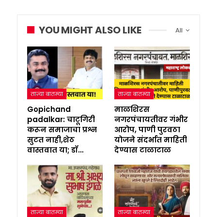
YOU MIGHT ALSO LIKE
All
ताज्या बातम्या
ताज्या बातम्या
Gopichand
माळशिरस
padalkar: चाटूगिरी
नगरपंचायतीवर गंभीर
करून समाजाचा प्रश्न
आरोप, पाणी पुरवठा
सुटत नाही,शेठ
योजने संदर्भात माहिती
वास्तवात या; डॉ…
देण्यास टाळाटाळ
ताज्या बातम्या
ताज्या बातम्या