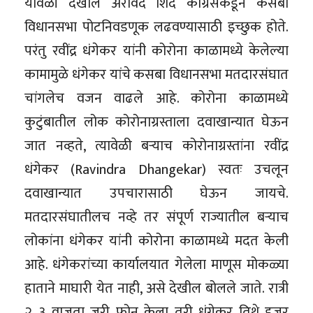
यावेळी देखील अरविंद शिंदे काँग्रेसकडून कसबा
विधानसभा पोटनिवडणूक लढवण्यासाठी इच्छुक होते.
परंतु रवींद्र धंगेकर यांनी कोरोना काळामध्ये केलेल्या
कामामुळे धंगेकर यांचे कसबा विधानसभा मतदारसंघात
चांगलेच वजन वाढले आहे. कोरोना काळामध्ये
कुटुंबातील लोक कोरोनाग्रस्ताला दवाखान्यात घेऊन
जात नव्हते, त्यावेळी बऱ्याच कोरोनाग्रस्तांना रवींद्र
धंगेकर (Ravindra Dhangekar) स्वतः उचलून
दवाखान्यात उपचारासाठी घेऊन जायचे.
मतदारसंघातीलच नव्हे तर संपूर्ण राज्यातील बऱ्याच
लोकांना धंगेकर यांनी कोरोना काळामध्ये मदत केली
आहे. धंगेकरांच्या कार्यालयात गेलेला माणूस मोकळ्या
हाताने माघारी येत नाही, असे देखील बोलले जाते. रात्री
२, ३ वाजता जरी फोन केला तरी धंगेकर तिथे हजर