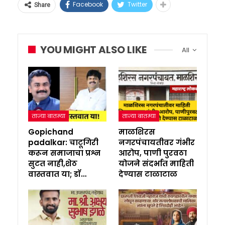
Facebook
Twitter
Share
YOU MIGHT ALSO LIKE
All
ताज्या बातम्या
ताज्या बातम्या
Gopichand
माळशिरस
padalkar: चाटूगिरी
नगरपंचायतीवर गंभीर
करून समाजाचा प्रश्न
आरोप, पाणी पुरवठा
सुटत नाही,शेठ
योजने संदर्भात माहिती
वास्तवात या; डॉ…
देण्यास टाळाटाळ