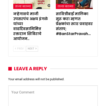
ताज्या बातम्या
ताज्या बातम्या
नऱ्हेगावचे माजी
सावित्रीबाई मालिका
उपसरपंच अक्षय इंगळे
सुरू करा म्हणत
यांच्या
प्रेक्षकांचा स्टार प्रवाहवर
वाढदिवसानिमित्त
संताप;
रक्तदान शिबिराचे
#BanStarPravah…
आयोजन..
PREV
NEXT
LEAVE A REPLY
Your email address will not be published.