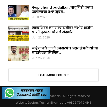
Gopichand padalkar: चाटूगिरी करून
समाजाचा प्रश्न सुटत…
Jul 8, 2026
माळशिरस नगरपंचायतीवर गंभीर आरोप,
पाणी पुरवठा योजने संदर्भात…
Jun 27, 2026
नऱ्हेगावचे माजी उपसरपंच अक्षय इंगळे यांच्या
वाढदिवसानिमित्त…
Jun 25, 2026
LOAD MORE POSTS
© 2026 - Maharashtralokshahi. All Rights Reserved.
Website Design:
Tushar Bhambare +91 95 7979 4143