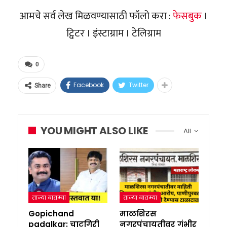
आमचे सर्व लेख मिळवण्यासाठी फॉलो करा :
फेसबुक
।
ट्विटर । इंस्टाग्राम । टेलिग्राम
0
Facebook
Twitter
Share
YOU MIGHT ALSO LIKE
All
ताज्या बातम्या
ताज्या बातम्या
Gopichand
माळशिरस
padalkar: चाटूगिरी
नगरपंचायतीवर गंभीर