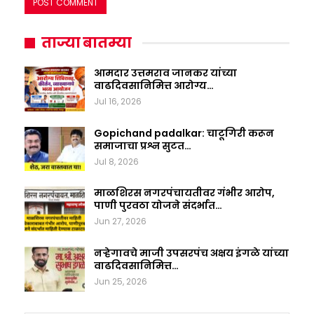
ताज्या बातम्या
आमदार उत्तमराव जानकर यांच्या
वाढदिवसानिमित्त आरोग्य…
Jul 16, 2026
Gopichand padalkar: चाटूगिरी करून
समाजाचा प्रश्न सुटत…
Jul 8, 2026
माळशिरस नगरपंचायतीवर गंभीर आरोप,
पाणी पुरवठा योजने संदर्भात…
Jun 27, 2026
नऱ्हेगावचे माजी उपसरपंच अक्षय इंगळे यांच्या
वाढदिवसानिमित्त…
Jun 25, 2026