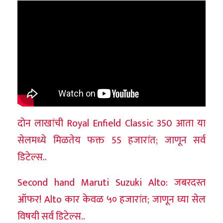
दोन लाखांची Royal Enfield Classic 350 आता या
सेलमध्ये मिळतेय फक्त 55 हजारांत; जाणून सर्व
डिटेल्स..
Second hand Maruti Suzuki Alto: जबरदस्त
ऑफर! Alto कार केवळ ५० हजारांत; जाणून घ्या सेल
विषयी सर्व डिटेल्स..