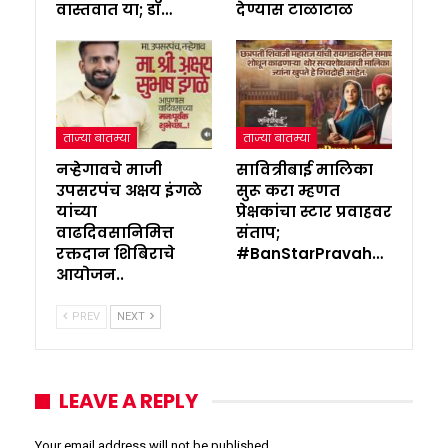
वास्तवात या; डॉ…
देण्यास टाळाटाळ
ताज्या बातम्या
ताज्या बातम्या
नऱ्हेगावचे माजी
सावित्रीबाई मालिका
उपसरपंच अक्षय इंगळे
सुरू करा म्हणत
यांच्या
प्रेक्षकांचा स्टार प्रवाहवर
वाढदिवसानिमित्त
संताप;
रक्तदान शिबिराचे
#BanStarPravah…
आयोजन..
PREV
NEXT
LEAVE A REPLY
Your email address will not be published.