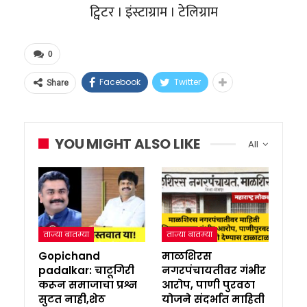
ट्विटर । इंस्टाग्राम । टेलिग्राम
0
Facebook
Twitter
Share
YOU MIGHT ALSO LIKE
All
ताज्या बातम्या
ताज्या बातम्या
Gopichand
माळशिरस
padalkar: चाटूगिरी
नगरपंचायतीवर गंभीर
करून समाजाचा प्रश्न
आरोप, पाणी पुरवठा
सुटत नाही,शेठ
योजने संदर्भात माहिती