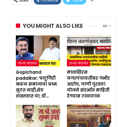
Facebook
Twitter
Share
YOU MIGHT ALSO LIKE
All
ताज्या बातम्या
ताज्या बातम्या
Gopichand
माळशिरस
padalkar: चाटूगिरी
नगरपंचायतीवर गंभीर
करून समाजाचा प्रश्न
आरोप, पाणी पुरवठा
सुटत नाही,शेठ
योजने संदर्भात माहिती
वास्तवात या; डॉ…
देण्यास टाळाटाळ