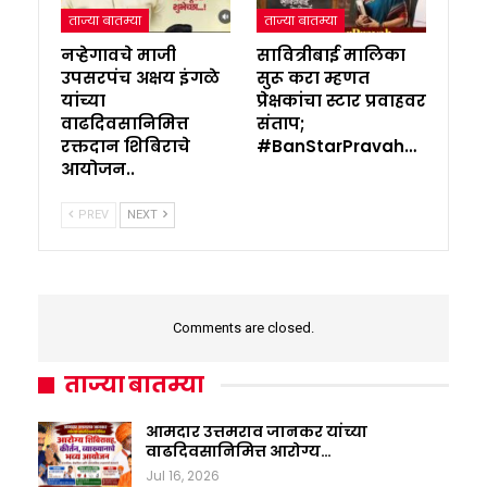
ताज्या बातम्या
ताज्या बातम्या
नऱ्हेगावचे माजी
सावित्रीबाई मालिका
उपसरपंच अक्षय इंगळे
सुरू करा म्हणत
यांच्या
प्रेक्षकांचा स्टार प्रवाहवर
वाढदिवसानिमित्त
संताप;
रक्तदान शिबिराचे
#BanStarPravah…
आयोजन..
PREV
NEXT
Comments are closed.
ताज्या बातम्या
आमदार उत्तमराव जानकर यांच्या
वाढदिवसानिमित्त आरोग्य…
Jul 16, 2026