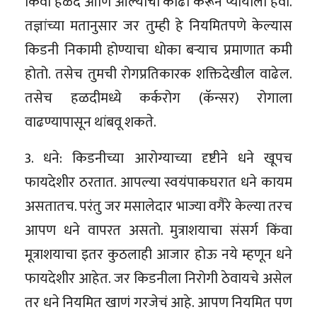
किंवा हळद आणि आल्याचा काढा करून प्यायाला हवा.
तज्ञांच्या मतानुसार जर तुम्ही हे नियमितपणे केल्यास
किडनी निकामी होण्याचा धोका बऱ्याच प्रमाणात कमी
होतो. तसेच तुमची रोगप्रतिकारक शक्तिदेखील वाढेल.
तसेच हळदीमध्ये कर्करोग (कॅन्सर) रोगाला
वाढण्यापासून थांबवू शकते.
3. धने: किडनीच्या आरोग्याच्या दृष्टीने धने खूपच
फायदेशीर ठरतात. आपल्या स्वयंपाकघरात धने कायम
असतातच. परंतु जर मसालेदार भाज्या वगैरे केल्या तरच
आपण धने वापरत असतो. मुत्राशयाचा संसर्ग किंवा
मूत्राशयाचा इतर कुठलाही आजार होऊ नये म्हणून धने
फायदेशीर आहेत. जर किडनीला निरोगी ठेवायचे असेल
तर धने नियमित खाणं गरजेचं आहे. आपण नियमित पण