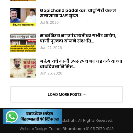
Gopichand padalkar: चाटूगिरी करून
समाजाचा प्रश्न सुटत…
Jul 8, 2026
माळशिरस नगरपंचायतीवर गंभीर आरोप,
पाणी पुरवठा योजने संदर्भात…
Jun 27, 2026
नऱ्हेगावचे माजी उपसरपंच अक्षय इंगळे यांच्या
वाढदिवसानिमित्त…
Jun 25, 2026
LOAD MORE POSTS
© 2026 - Maharashtralokshahi. All Rights Reserved.
Website Design:
Tushar Bhambare +91 95 7979 4143