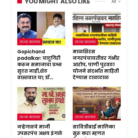
YOU MIGHT ALSO LIKE
All
ताज्या बातम्या
ताज्या बातम्या
Gopichand
माळशिरस
padalkar: चाटूगिरी
नगरपंचायतीवर गंभीर
करून समाजाचा प्रश्न
आरोप, पाणी पुरवठा
सुटत नाही,शेठ
योजने संदर्भात माहिती
वास्तवात या; डॉ…
देण्यास टाळाटाळ
ताज्या बातम्या
ताज्या बातम्या
नऱ्हेगावचे माजी
सावित्रीबाई मालिका
उपसरपंच अक्षय इंगळे
सुरू करा म्हणत