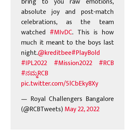
bring to you raw emotions,
absolute joy and post-match
celebrations, as the team
watched
#MIvDC
. This is how
much it meant to the boys last
night.
@kreditbee
#PlayBold
#IPL2022
#Mission2022
#RCB
#ನಮ್ಮRCB
pic.twitter.com/5lCbEky8Xy
— Royal Challengers Bangalore
(@RCBTweets)
May 22, 2022