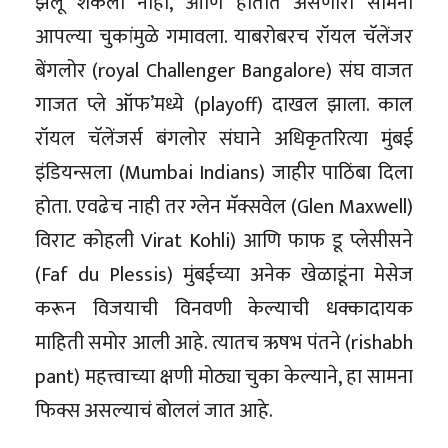
झेलू शकला नाही, आणि हातात असणारा सामना
आपल्या चुकांमुळे गमावला. याबरोबरच रॉयल चॅलेंजर
बेंगलोर (royal Challenger Bangalore) संघ वाजत
गाजत प्ले ऑफ’मध्ये (playoff) दाखल झाला. काल
रॉयल चॅलेंजर्स बंगलोर संघाने अधिकृतरित्या मुंबई
इंडियन्सला (Mumbai Indians) जाहीर पाठिंबा दिला
होता. एवढेच नाही तर ग्लेन मॅक्सवेल (Glen Maxwell)
विराट कोहली Virat Kohli) आणि फाफ डू प्लेसीसने
(Faf du Plessis) मुंबईच्या अनेक खेळाडूंना मेसेज
करून विजयाची विनवणी केल्याची धक्कादायक
माहिती समोर आली आहे. त्यातच ऋषभ पंतने (rishabh
pant) महत्त्वाच्या क्षणी मोठ्या चुका केल्याने, हा सामना
फिक्स असल्याचं बोललं जात आहे.