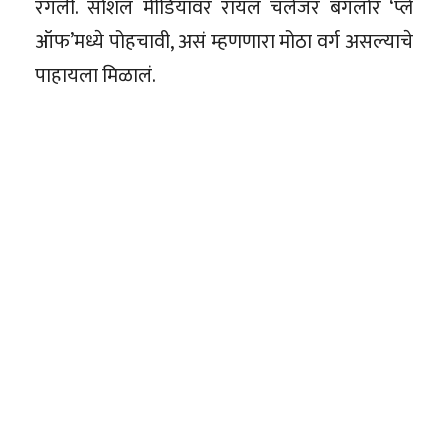
रंगली. सोशल मीडियावर रॉयल चॅलेंजर बंगलोर ‘प्ले
ऑफ’मध्ये पोहचावी, असं म्हणणारा मोठा वर्ग असल्याचे
पाहायला मिळालं.