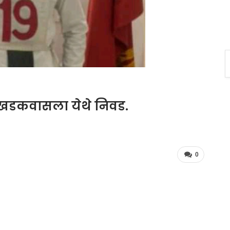
े खडकवासला येथे निवड.
0