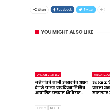
Facebook
Twitter
Share
YOU MIGHT ALSO LIKE
UNCATEGORIZED
UNCATEGOR
नऱ्हेगांवचे माजी उपसरपंच अक्षय
Satara: ‘ह
इंगळे यांच्या वाढदिवसानिमित्त
वारसा अस
आयोजित रक्तदान शिबिरात…
साताऱ्यात
PREV
NEXT