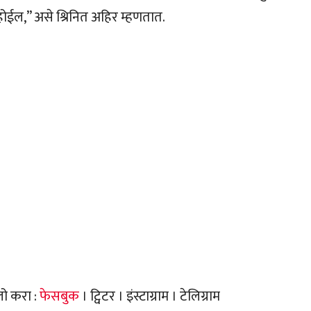
होईल,” असे श्रिनित अहिर म्हणतात.
लो करा :
फेसबुक
। ट्विटर । इंस्टाग्राम । टेलिग्राम