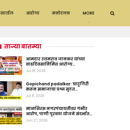
स्टाईल
आरोग्य
मनोरंजन
MORE
ताज्या बातम्या
आमदार उत्तमराव जानकर यांच्या
वाढदिवसानिमित्त आरोग्य…
Jul 16, 2026
Gopichand padalkar: चाटूगिरी
करून समाजाचा प्रश्न सुटत…
Jul 8, 2026
माळशिरस नगरपंचायतीवर गंभीर
आरोप, पाणी पुरवठा योजने संदर्भात…
Jun 27, 2026