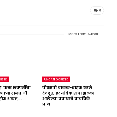
0
More From Author
IZED
UNCATEGORIZED
े’ फक्त छत्रपतींचा
पीएमपी चालक-वाहक ठरले
णाऱ्या राजधानी
देवदूत, हृदयविकाराचा झटका
 होऊ शकतं;…
आलेल्या प्रवाशाचे वाचविले
प्राण