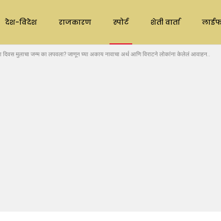
देश-विदेश
राजकारण
स्पोर्ट
शेती वार्ता
लाईफ
वस मुलाचा जन्म का लपवला? जाणून घ्या अकाय नावाचा अर्थ आणि विराटने लोकांना केलेलं आवाहन..