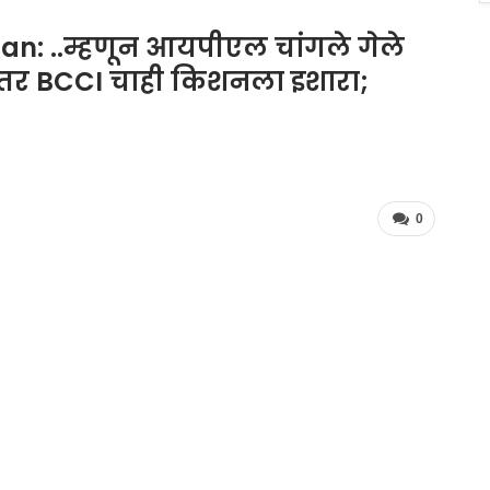
an: ..म्हणून आयपीएल चांगले गेले
 नंतर BCCI चाही किशनला इशारा;
0