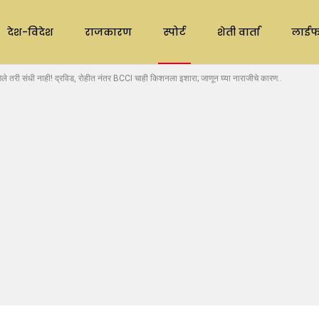
देश-विदेश
राजकारण
स्पोर्ट
शेती वार्ता
लाईफ
 तरी संधी नाही! द्रविड, रोहीत नंतर BCCI चाही किशनला इशारा; जाणून घ्या नाराजीचे कारण..