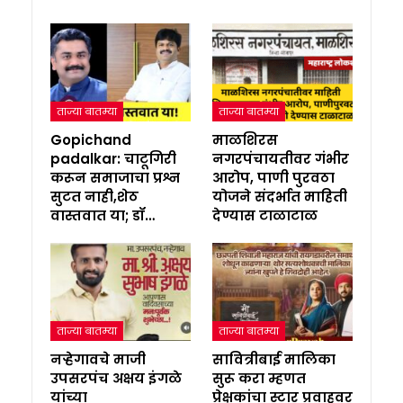
ताज्या बातम्या
ताज्या बातम्या
Gopichand
माळशिरस
padalkar: चाटूगिरी
नगरपंचायतीवर गंभीर
करून समाजाचा प्रश्न
आरोप, पाणी पुरवठा
सुटत नाही,शेठ
योजने संदर्भात माहिती
वास्तवात या; डॉ…
देण्यास टाळाटाळ
ताज्या बातम्या
ताज्या बातम्या
नऱ्हेगावचे माजी
सावित्रीबाई मालिका
उपसरपंच अक्षय इंगळे
सुरू करा म्हणत
यांच्या
प्रेक्षकांचा स्टार प्रवाहवर