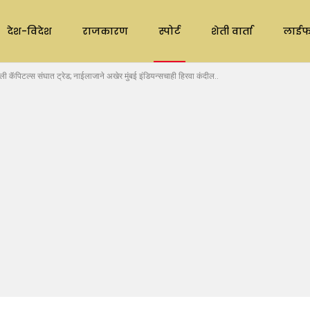
देश-विदेश
राजकारण
स्पोर्ट
शेती वार्ता
लाईफ
ॅपिटल्स संघात ट्रेड; नाईलाजाने अखेर मुंबई इंडियन्सचाही हिरवा कंदील..