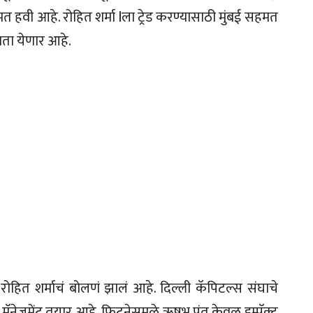
मत हवी आहे. रोहित शर्मा lला ट्रेड करण्यासाठी मुंबई सहमत
ाता येणार आहे.
रोहित शर्माचं बोलणं झालं आहे. दिल्ली कॅपिटल्स संघाचे
 मॅनेजमेंट तयार आहे. फिटनेसमुळे ऋषभ पंत केवळ इम्पॅक्ट