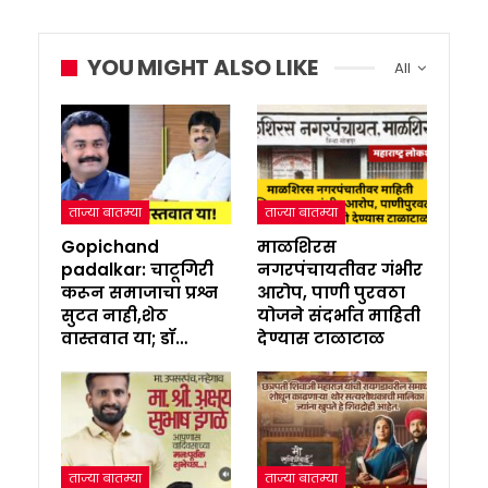
YOU MIGHT ALSO LIKE
All
ताज्या बातम्या
ताज्या बातम्या
Gopichand
माळशिरस
padalkar: चाटूगिरी
नगरपंचायतीवर गंभीर
करून समाजाचा प्रश्न
आरोप, पाणी पुरवठा
सुटत नाही,शेठ
योजने संदर्भात माहिती
वास्तवात या; डॉ…
देण्यास टाळाटाळ
ताज्या बातम्या
ताज्या बातम्या