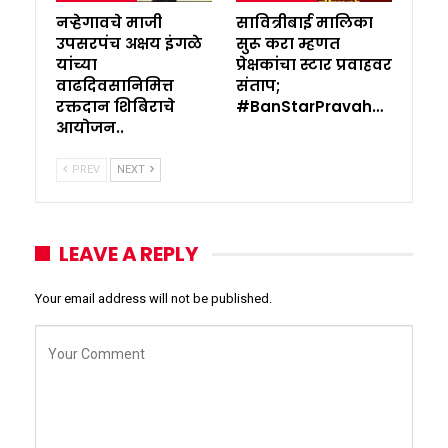
नऱ्हेगावचे माजी
सावित्रीबाई मालिका
उपसरपंच अक्षय इंगळे
सुरू करा म्हणत
यांच्या
प्रेक्षकांचा स्टार प्रवाहवर
वाढदिवसानिमित्त
संताप;
रक्तदान शिबिराचे
#BanStarPravah…
आयोजन..
PREV
NEXT
LEAVE A REPLY
Your email address will not be published.