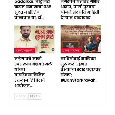
padalkar: चाटूगिरी
नगरपंचायतीवर गंभीर
करून समाजाचा प्रश्न
आरोप, पाणी पुरवठा
सुटत नाही,शेठ
योजने संदर्भात माहिती
वास्तवात या; डॉ…
देण्यास टाळाटाळ
ताज्या बातम्या
ताज्या बातम्या
नऱ्हेगावचे माजी
सावित्रीबाई मालिका
उपसरपंच अक्षय इंगळे
सुरू करा म्हणत
यांच्या
प्रेक्षकांचा स्टार प्रवाहवर
वाढदिवसानिमित्त
संताप;
रक्तदान शिबिराचे
#BanStarPravah…
आयोजन..
PREV
NEXT