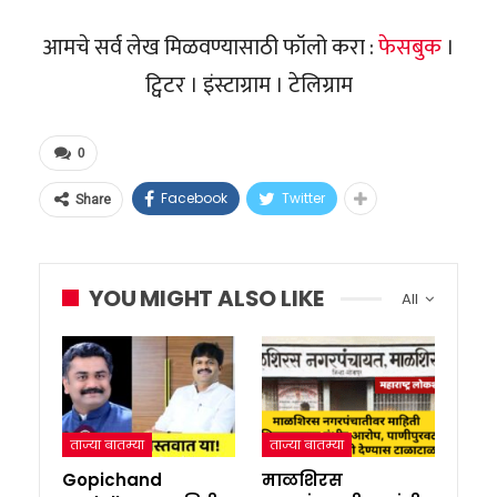
आमचे सर्व लेख मिळवण्यासाठी फॉलो करा :
फेसबुक
।
ट्विटर । इंस्टाग्राम । टेलिग्राम
0
Facebook
Twitter
Share
YOU MIGHT ALSO LIKE
All
ताज्या बातम्या
ताज्या बातम्या
Gopichand
माळशिरस