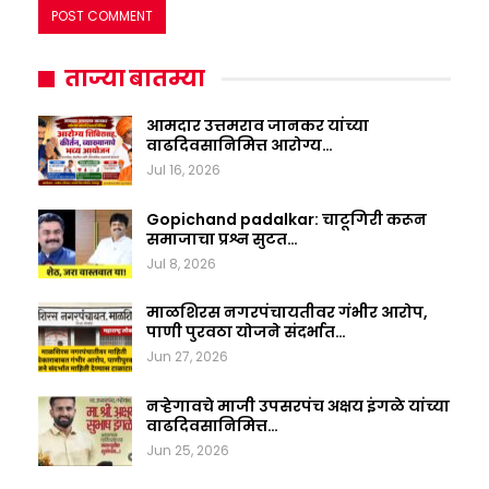
ताज्या बातम्या
आमदार उत्तमराव जानकर यांच्या
वाढदिवसानिमित्त आरोग्य…
Jul 16, 2026
Gopichand padalkar: चाटूगिरी करून
समाजाचा प्रश्न सुटत…
Jul 8, 2026
माळशिरस नगरपंचायतीवर गंभीर आरोप,
पाणी पुरवठा योजने संदर्भात…
Jun 27, 2026
नऱ्हेगावचे माजी उपसरपंच अक्षय इंगळे यांच्या
वाढदिवसानिमित्त…
Jun 25, 2026