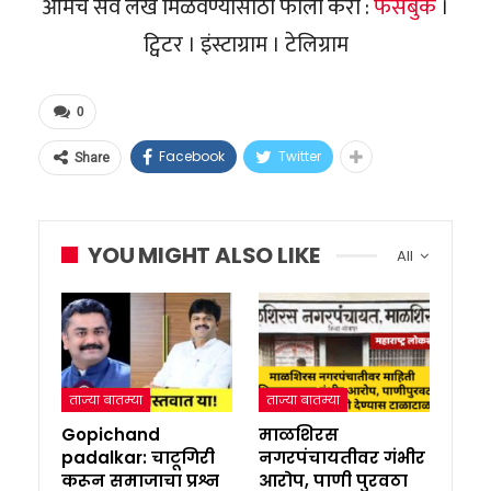
आमचे सर्व लेख मिळवण्यासाठी फॉलो करा :
फेसबुक
।
ट्विटर । इंस्टाग्राम । टेलिग्राम
0
Facebook
Twitter
Share
YOU MIGHT ALSO LIKE
All
ताज्या बातम्या
ताज्या बातम्या
Gopichand
माळशिरस
padalkar: चाटूगिरी
नगरपंचायतीवर गंभीर
करून समाजाचा प्रश्न
आरोप, पाणी पुरवठा