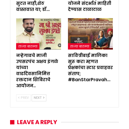
सुटत नाही,शेठ
योजने संदर्भात माहिती
वास्तवात या; डॉ…
देण्यास टाळाटाळ
ताज्या बातम्या
ताज्या बातम्या
नऱ्हेगावचे माजी
सावित्रीबाई मालिका
उपसरपंच अक्षय इंगळे
सुरू करा म्हणत
यांच्या
प्रेक्षकांचा स्टार प्रवाहवर
वाढदिवसानिमित्त
संताप;
रक्तदान शिबिराचे
#BanStarPravah…
आयोजन..
PREV
NEXT
LEAVE A REPLY