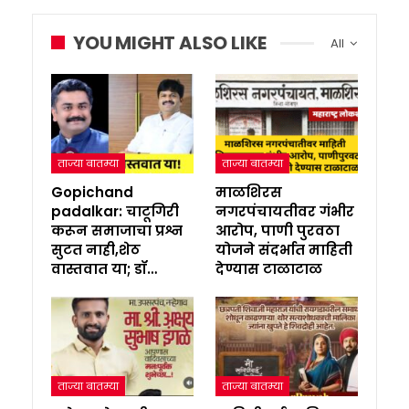
YOU MIGHT ALSO LIKE
All
ताज्या बातम्या
ताज्या बातम्या
Gopichand
माळशिरस
padalkar: चाटूगिरी
नगरपंचायतीवर गंभीर
करून समाजाचा प्रश्न
आरोप, पाणी पुरवठा
सुटत नाही,शेठ
योजने संदर्भात माहिती
वास्तवात या; डॉ…
देण्यास टाळाटाळ
ताज्या बातम्या
ताज्या बातम्या