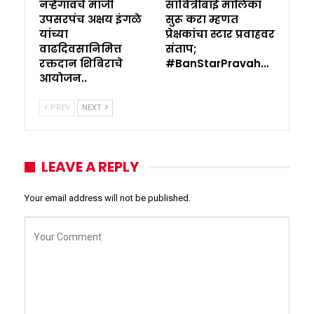
नऱ्हेगावचे माजी
सावित्रीबाई मालिका
उपसरपंच अक्षय इंगळे
सुरू करा म्हणत
यांच्या
प्रेक्षकांचा स्टार प्रवाहवर
वाढदिवसानिमित्त
संताप;
रक्तदान शिबिराचे
#BanStarPravah…
आयोजन..
PREV
NEXT
LEAVE A REPLY
Your email address will not be published.