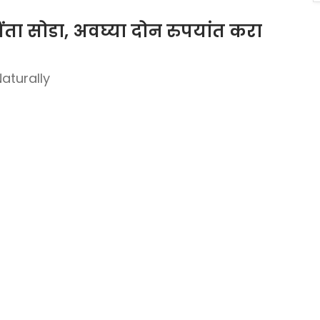
िंता सोडा, अवघ्या दोन रुपयांत करा
aturally