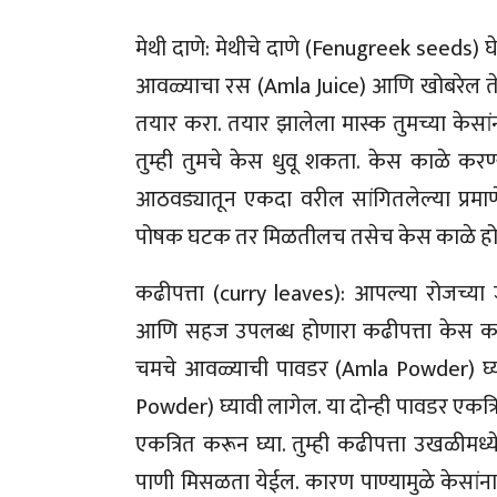
मेथी दाणे: मेथीचे दाणे (Fenugreek seeds) घ
आवळ्याचा रस (Amla Juice) आणि खोबरेल तेल
तयार करा. तयार झालेला मास्क तुमच्या केसा
तुम्ही तुमचे केस धुवू शकता. केस काळे करण्य
आठवड्यातून एकदा वरील सांगितलेल्या प्रमाणे ह
पोषक घटक तर मिळतीलच तसेच केस काळे होण
कढीपत्ता (curry leaves): आपल्या रोजच्या
आणि सहज उपलब्ध होणारा कढीपत्ता केस काळे 
चमचे आवळ्याची पावडर (Amla Powder) घ्या
Powder) घ्यावी लागेल. या दोन्ही पावडर एकत्र
एकत्रित करून घ्या. तुम्ही कढीपत्ता उखळीमध्
पाणी मिसळता येईल. कारण पाण्यामुळे केसांना ल