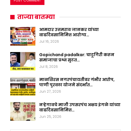
ताज्या बातम्या
आमदार उत्तमराव जानकर यांच्या
वाढदिवसानिमित्त आरोग्य…
Jul 16, 2026
Gopichand padalkar: चाटूगिरी करून
समाजाचा प्रश्न सुटत…
Jul 8, 2026
माळशिरस नगरपंचायतीवर गंभीर आरोप,
पाणी पुरवठा योजने संदर्भात…
Jun 27, 2026
नऱ्हेगावचे माजी उपसरपंच अक्षय इंगळे यांच्या
वाढदिवसानिमित्त…
Jun 25, 2026