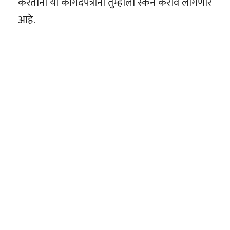
करताना या कागदपत्रांना तुम्हाला स्कॅन करावं लागणार
आहे.