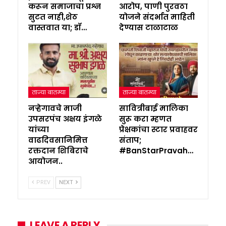
करून समाजाचा प्रश्न
आरोप, पाणी पुरवठा
सुटत नाही,शेठ
योजने संदर्भात माहिती
वास्तवात या; डॉ…
देण्यास टाळाटाळ
ताज्या बातम्या
ताज्या बातम्या
नऱ्हेगावचे माजी
सावित्रीबाई मालिका
उपसरपंच अक्षय इंगळे
सुरू करा म्हणत
यांच्या
प्रेक्षकांचा स्टार प्रवाहवर
वाढदिवसानिमित्त
संताप;
रक्तदान शिबिराचे
#BanStarPravah…
आयोजन..
PREV
NEXT
LEAVE A REPLY