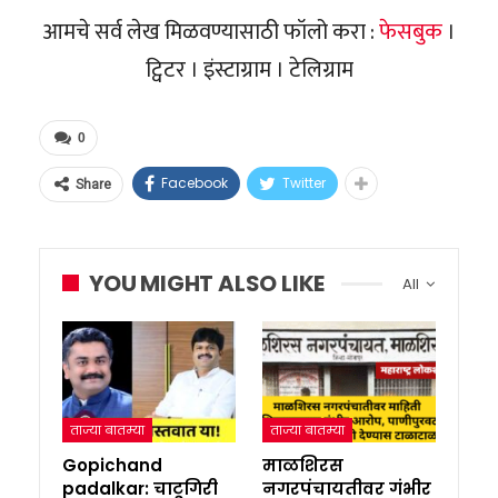
आमचे सर्व लेख मिळवण्यासाठी फॉलो करा :
फेसबुक
।
ट्विटर । इंस्टाग्राम । टेलिग्राम
0
Facebook
Twitter
Share
YOU MIGHT ALSO LIKE
All
ताज्या बातम्या
ताज्या बातम्या
Gopichand
माळशिरस
padalkar: चाटूगिरी
नगरपंचायतीवर गंभीर