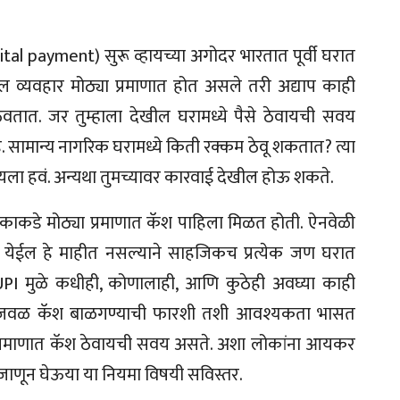
al payment) सुरू व्हायच्या अगोदर भारतात पूर्वी घरात
व्यवहार मोठ्या प्रमाणात होत असले तरी अद्याप काही
ठेवतात. जर तुम्हाला देखील घरामध्ये पैसे ठेवायची सवय
े. सामान्य नागरिक घरामध्ये किती रक्कम ठेवू शकतात? त्या
सायला हवं. अन्यथा तुमच्यावर कारवाई देखील होऊ शकते.
रत्येकाकडे मोठ्या प्रमाणात कॅश पाहिला मिळत होती. ऐनवेळी
 येईल हे माहीत नसल्याने साहजिकच प्रत्येक जण घरात
 UPI मुळे कधीही, कोणालाही, आणि कुठेही अवघ्या काही
ामुळे जवळ कॅश बाळगण्याची फारशी तशी आवश्यकता भासत
 प्रमाणात कॅश ठेवायची सवय असते. अशा लोकांना आयकर
ाणून घेऊया या नियमा विषयी सविस्तर.