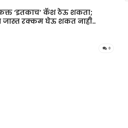
फक्त ‘इतकाच’ कॅश ठेऊ शकता;
ा जास्त रक्कम घेऊ शकत नाही..
0