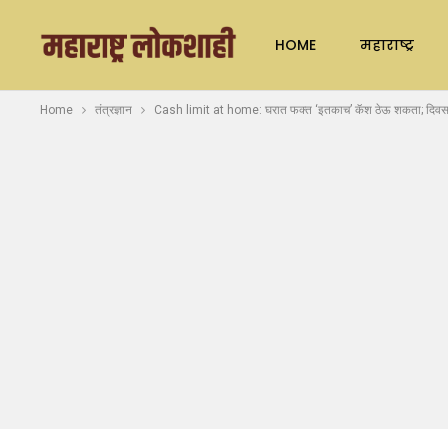
HOME
महाराष्ट्र
Home
तंत्रज्ञान
Cash limit at home: घरात फक्त ‘इतकाच’ कॅश ठेऊ शकता; दिवसात 