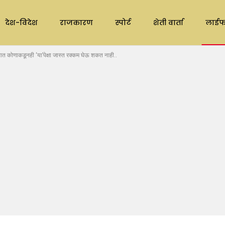
देश-विदेश
राजकारण
स्पोर्ट
शेती वार्ता
लाईफ
कोणाकडूनही ‘या’पेक्षा जास्त रक्कम घेऊ शकत नाही..