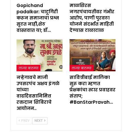
Gopichand
माळशिरस
padalkar: चाटूगिरी
नगरपंचायतीवर गंभीर
करून समाजाचा प्रश्न
आरोप, पाणी पुरवठा
सुटत नाही,शेठ
योजने संदर्भात माहिती
वास्तवात या; डॉ…
देण्यास टाळाटाळ
ताज्या बातम्या
ताज्या बातम्या
नऱ्हेगावचे माजी
सावित्रीबाई मालिका
उपसरपंच अक्षय इंगळे
सुरू करा म्हणत
यांच्या
प्रेक्षकांचा स्टार प्रवाहवर
वाढदिवसानिमित्त
संताप;
रक्तदान शिबिराचे
#BanStarPravah…
आयोजन..
PREV
NEXT