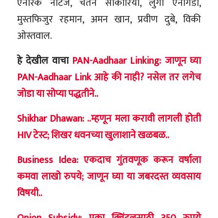
एनरिक नॉर्टजे, चेतन साकारिया, लुंगी एनगिडी,
मुस्तफिजुर रहमान, अमन खान, प्रवीण दुबे, विकी
ओस्तवाल.
हे देखील वाचा
PAN-Aadhaar Linking: जाणून घ्या
PAN-Aadhaar Link आहे की नाही? नसेल तर लगेच
जोडा या सोप्या पद्धतीने..
Shikhar Dhawan: ..म्हणून मला करावी लागली होती
HIV टेस्ट; शिखर धवनच्या खुलाशाने खळबळ..
Business Idea: एकदाच गुंतवणूक करून वर्षाला
कमवा लाखो रुपये; जाणून घ्या या जबरदस्त व्यवसाय
विषयी..
Onion Subsidy: एका क्विंटलसाठी 350 रुपये