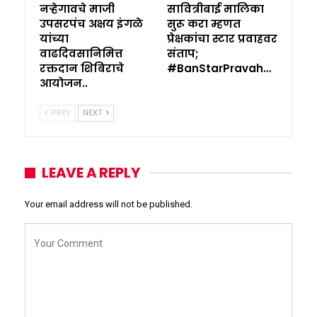
नऱ्हेगावचे माजी
सावित्रीबाई मालिका
उपसरपंच अक्षय इंगळे
सुरू करा म्हणत
यांच्या
प्रेक्षकांचा स्टार प्रवाहवर
वाढदिवसानिमित्त
संताप;
रक्तदान शिबिराचे
#BanStarPravah…
आयोजन..
PREV
NEXT
LEAVE A REPLY
Your email address will not be published.