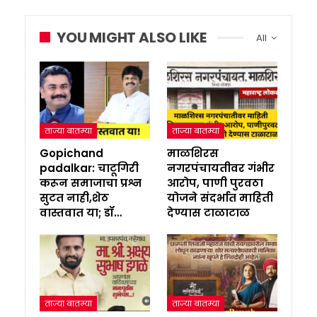
YOU MIGHT ALSO LIKE
All
ताज्या बातम्या
ताज्या बातम्या
Gopichand
माळशिरस
padalkar: चाटूगिरी
नगरपंचायतीवर गंभीर
करून समाजाचा प्रश्न
आरोप, पाणी पुरवठा
सुटत नाही,शेठ
योजने संदर्भात माहिती
वास्तवात या; डॉ…
देण्यास टाळाटाळ
ताज्या बातम्या
ताज्या बातम्या