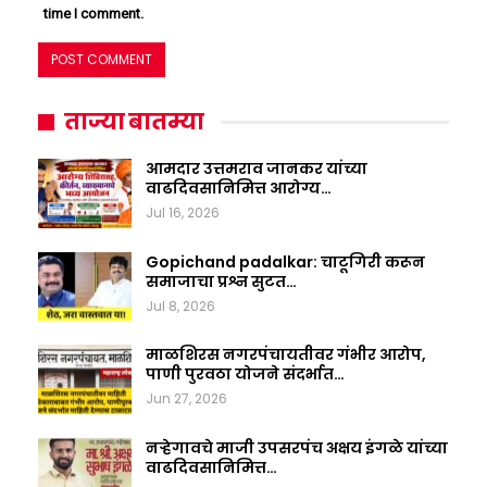
time I comment.
ताज्या बातम्या
आमदार उत्तमराव जानकर यांच्या
वाढदिवसानिमित्त आरोग्य…
Jul 16, 2026
Gopichand padalkar: चाटूगिरी करून
समाजाचा प्रश्न सुटत…
Jul 8, 2026
माळशिरस नगरपंचायतीवर गंभीर आरोप,
पाणी पुरवठा योजने संदर्भात…
Jun 27, 2026
नऱ्हेगावचे माजी उपसरपंच अक्षय इंगळे यांच्या
वाढदिवसानिमित्त…