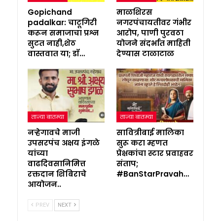
Gopichand
माळशिरस
padalkar: चाटूगिरी
नगरपंचायतीवर गंभीर
करून समाजाचा प्रश्न
आरोप, पाणी पुरवठा
सुटत नाही,शेठ
योजने संदर्भात माहिती
वास्तवात या; डॉ…
देण्यास टाळाटाळ
ताज्या बातम्या
ताज्या बातम्या
नऱ्हेगावचे माजी
सावित्रीबाई मालिका
उपसरपंच अक्षय इंगळे
सुरू करा म्हणत
यांच्या
प्रेक्षकांचा स्टार प्रवाहवर
वाढदिवसानिमित्त
संताप;
रक्तदान शिबिराचे
#BanStarPravah…
आयोजन..
PREV
NEXT