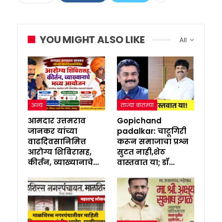
YOU MIGHT ALSO LIKE
All
अन्य
ताज्या बातम्या
आमदार उत्तमराव
Gopichand
जानकर यांच्या
padalkar: चाटूगिरी
वाढदिवसानिमित्त
करून समाजाचा प्रश्न
आरोग्य शिबिरासह,
सुटत नाही,शेठ
कीर्तन, व्याख्यानाचे…
वास्तवात या; डॉ…