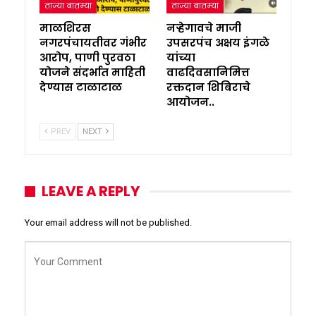
ताज्या बातम्या
ताज्या बातम्या
माळशिरस
नऱ्हेगावचे माजी
नगरपंचायतीवर गंभीर
उपसरपंच अक्षय इंगळे
आरोप, पाणी पुरवठा
यांच्या
योजने संदर्भात माहिती
वाढदिवसानिमित्त
देण्यास टाळाटाळ
रक्तदान शिबिराचे
आयोजन..
PREV
NEXT
LEAVE A REPLY
Your email address will not be published.