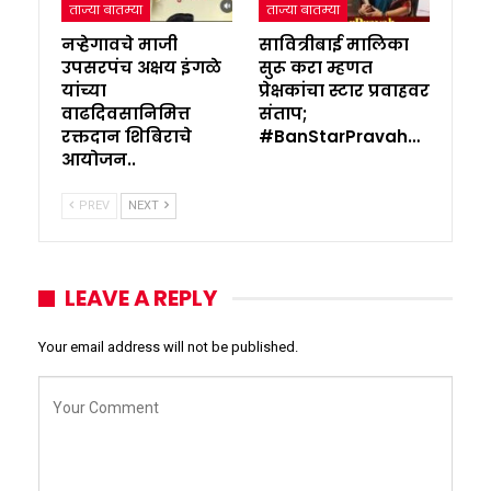
ताज्या बातम्या
ताज्या बातम्या
नऱ्हेगावचे माजी
सावित्रीबाई मालिका
उपसरपंच अक्षय इंगळे
सुरू करा म्हणत
यांच्या
प्रेक्षकांचा स्टार प्रवाहवर
वाढदिवसानिमित्त
संताप;
रक्तदान शिबिराचे
#BanStarPravah…
आयोजन..
PREV
NEXT
LEAVE A REPLY
Your email address will not be published.