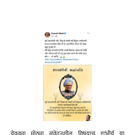
येवढ्या मोठ्या संवेदनशील विषयाचं गांभीर्य या