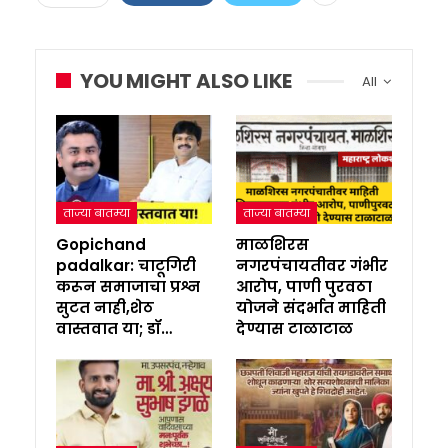
YOU MIGHT ALSO LIKE
All
ताज्या बातम्या
ताज्या बातम्या
Gopichand
माळशिरस
padalkar: चाटूगिरी
नगरपंचायतीवर गंभीर
करून समाजाचा प्रश्न
आरोप, पाणी पुरवठा
सुटत नाही,शेठ
योजने संदर्भात माहिती
वास्तवात या; डॉ…
देण्यास टाळाटाळ