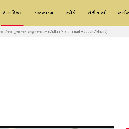
देश-विदेश
राजकारण
स्पोर्ट
शेती वार्ता
लाईफ
रची घोषणा, मुल्ला हसन अखूंद पंतप्रधान (Mullah Mohammad Hassan Akhund)