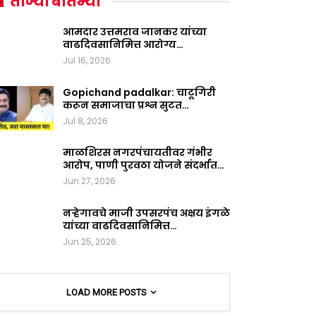
ताज्या बातम्या
आमदार उत्तमराव जानकर यांच्या
वाढदिवसानिमित्त आरोग्य…
Jul 16, 2026
Gopichand padalkar: चाटूगिरी
करून समाजाचा प्रश्न सुटत…
Jul 8, 2026
माळशिरस नगरपंचायतीवर गंभीर
आरोप, पाणी पुरवठा योजने संदर्भात…
Jun 27, 2026
नऱ्हेगावचे माजी उपसरपंच अक्षय इंगळे
यांच्या वाढदिवसानिमित्त…
Jun 25, 2026
LOAD MORE POSTS