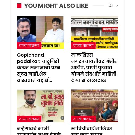
YOU MIGHT ALSO LIKE
All
ताज्या बातम्या
ताज्या बातम्या
Gopichand
माळशिरस
padalkar: चाटूगिरी
नगरपंचायतीवर गंभीर
करून समाजाचा प्रश्न
आरोप, पाणी पुरवठा
सुटत नाही,शेठ
योजने संदर्भात माहिती
वास्तवात या; डॉ…
देण्यास टाळाटाळ
ताज्या बातम्या
ताज्या बातम्या
नऱ्हेगावचे माजी
सावित्रीबाई मालिका
उपसरपंच अक्षय इंगळे
सुरू करा म्हणत