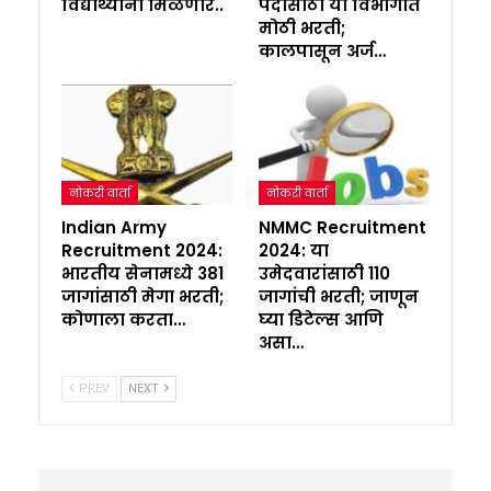
विद्यार्थ्यांना मिळणार..
पदांसाठी या विभागात
मोठी भरती;
कालपासून अर्ज…
नोकरी वार्ता
नोकरी वार्ता
Indian Army
NMMC Recruitment
Recruitment 2024:
2024: या
भारतीय सेनामध्ये 381
उमेदवारांसाठी 110
जागांसाठी मेगा भरती;
जागांची भरती; जाणून
कोणाला करता…
घ्या डिटेल्स आणि
असा…
PREV
NEXT