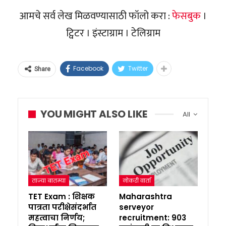
आमचे सर्व लेख मिळवण्यासाठी फॉलो करा :
फेसबुक
।
ट्विटर । इंस्टाग्राम । टेलिग्राम
Facebook
Twitter
Share
YOU MIGHT ALSO LIKE
All
ताज्या बातम्या
नोकरी वार्ता
TET Exam : शिक्षक
Maharashtra
पात्रता परीक्षेसंदर्भात
serveyor
महत्वाचा निर्णय;
recruitment: 903