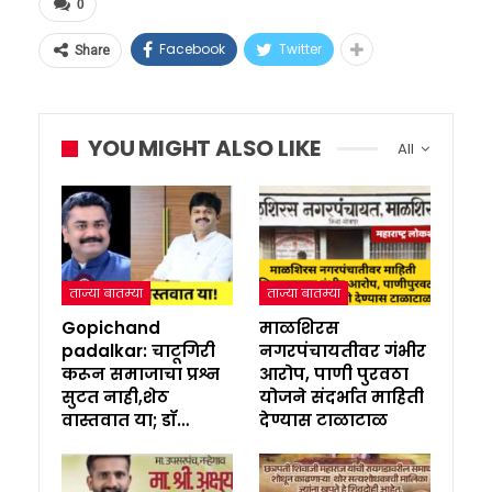
0
Facebook
Twitter
Share
YOU MIGHT ALSO LIKE
All
ताज्या बातम्या
ताज्या बातम्या
Gopichand
माळशिरस
padalkar: चाटूगिरी
नगरपंचायतीवर गंभीर
करून समाजाचा प्रश्न
आरोप, पाणी पुरवठा
सुटत नाही,शेठ
योजने संदर्भात माहिती
वास्तवात या; डॉ…
देण्यास टाळाटाळ