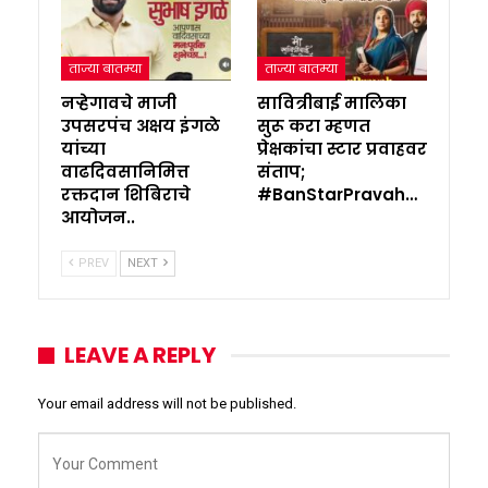
ताज्या बातम्या
ताज्या बातम्या
नऱ्हेगावचे माजी
सावित्रीबाई मालिका
उपसरपंच अक्षय इंगळे
सुरू करा म्हणत
यांच्या
प्रेक्षकांचा स्टार प्रवाहवर
वाढदिवसानिमित्त
संताप;
रक्तदान शिबिराचे
#BanStarPravah…
आयोजन..
PREV
NEXT
LEAVE A REPLY
Your email address will not be published.