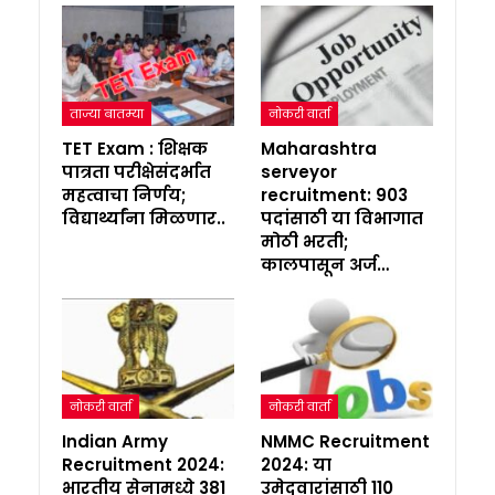
ताज्या बातम्या
नोकरी वार्ता
TET Exam : शिक्षक
Maharashtra
पात्रता परीक्षेसंदर्भात
serveyor
महत्वाचा निर्णय;
recruitment: 903
विद्यार्थ्यांना मिळणार..
पदांसाठी या विभागात
मोठी भरती;
कालपासून अर्ज…
नोकरी वार्ता
नोकरी वार्ता
Indian Army
NMMC Recruitment
Recruitment 2024:
2024: या
भारतीय सेनामध्ये 381
उमेदवारांसाठी 110