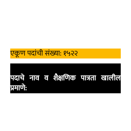
एकूण पदांची संख्या: १५२२
पदाचे नाव व शैक्षणिक पात्रता खालील
प्रमाणे: