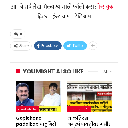
आमचे सर्व लेख मिळवण्यासाठी फॉलो करा :
फेसबुक
।
ट्विटर । इंस्टाग्राम । टेलिग्राम
0
Facebook
Twitter
Share
YOU MIGHT ALSO LIKE
All
ताज्या बातम्या
ताज्या बातम्या
Gopichand
माळशिरस
padalkar: चाटूगिरी
नगरपंचायतीवर गंभीर