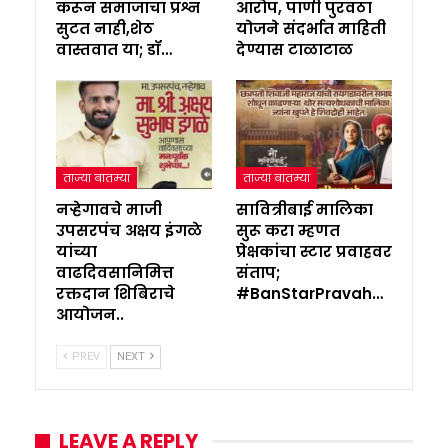
करून समाजाचा प्रश्न
आरोप, पाणी पुरवठा
सुटत नाही,शेठ
योजने संदर्भात माहिती
वास्तवात या; डॉ…
देण्यास टाळाटाळ
ताज्या बातम्या
ताज्या बातम्या
नऱ्हेगावचे माजी
सावित्रीबाई मालिका
उपसरपंच अक्षय इंगळे
सुरू करा म्हणत
यांच्या
प्रेक्षकांचा स्टार प्रवाहवर
वाढदिवसानिमित्त
संताप;
रक्तदान शिबिराचे
#BanStarPravah…
आयोजन..
PREV
NEXT
LEAVE A REPLY