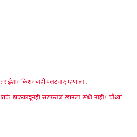
 नंतर ईशान किशनचाही पलटवार; म्हणाला..
्धशतके झळकावूनही सरफराज खानला संधी नाही? चौथ्या