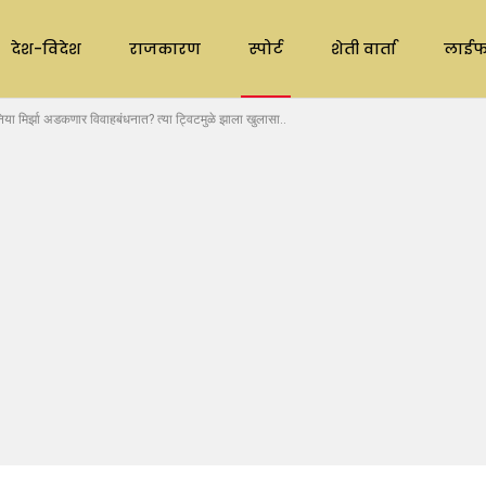
देश-विदेश
राजकारण
स्पोर्ट
शेती वार्ता
लाईफ
र्झा अडकणार विवाहबंधनात? त्या ट्विटमुळे झाला खुलासा..