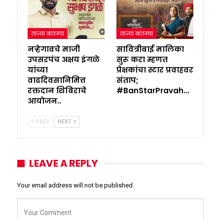
ताज्या बातम्या
ताज्या बातम्या
नऱ्हेगावचे माजी
सावित्रीबाई मालिका
उपसरपंच अक्षय इंगळे
सुरू करा म्हणत
यांच्या
प्रेक्षकांचा स्टार प्रवाहवर
वाढदिवसानिमित्त
संताप;
रक्तदान शिबिराचे
#BanStarPravah…
आयोजन..
PREV
NEXT
LEAVE A REPLY
Your email address will not be published.