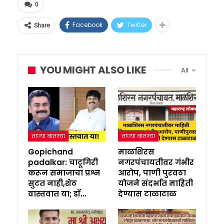
0
Facebook
Twitter
Share
YOU MIGHT ALSO LIKE
All
ताज्या बातम्या
ताज्या बातम्या
Gopichand
माळशिरस
padalkar: चाटूगिरी
नगरपंचायतीवर गंभीर
करून समाजाचा प्रश्न
आरोप, पाणी पुरवठा
सुटत नाही,शेठ
योजने संदर्भात माहिती
वास्तवात या; डॉ…
देण्यास टाळाटाळ