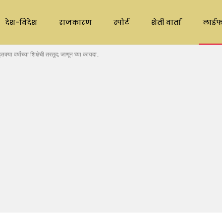
देश-विदेश
राजकारण
स्पोर्ट
शेती वार्ता
लाईफ
या वर्षांच्या शिक्षेची तरतूद; जाणून घ्या कायदा..