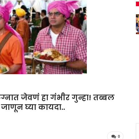
नात जेवणं हा गंभीर गुन्हा! तब्बल
द; जाणून घ्या कायदा..
0