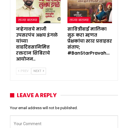
ताज्या बातम्या
ताज्या बातम्या
नऱ्हेगावचे माजी
सावित्रीबाई मालिका
उपसरपंच अक्षय इंगळे
सुरू करा म्हणत
यांच्या
प्रेक्षकांचा स्टार प्रवाहवर
वाढदिवसानिमित्त
संताप;
रक्तदान शिबिराचे
#BanStarPravah…
आयोजन..
PREV
NEXT
LEAVE A REPLY
Your email address will not be published.