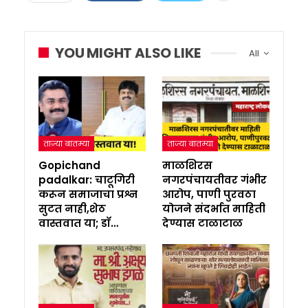
YOU MIGHT ALSO LIKE
All
ताज्या बातम्या
ताज्या बातम्या
Gopichand
माळशिरस
padalkar: चाटूगिरी
नगरपंचायतीवर गंभीर
करून समाजाचा प्रश्न
आरोप, पाणी पुरवठा
सुटत नाही,शेठ
योजने संदर्भात माहिती
वास्तवात या; डॉ…
देण्यास टाळाटाळ