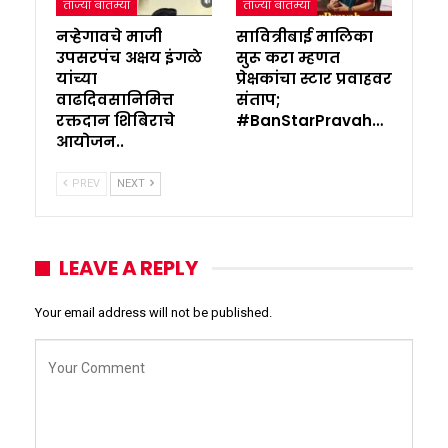
ताज्या बातम्या
ताज्या बातम्या
नऱ्हेगावचे माजी
सावित्रीबाई मालिका
उपसरपंच अक्षय इंगळे
सुरू करा म्हणत
यांच्या
प्रेक्षकांचा स्टार प्रवाहवर
वाढदिवसानिमित्त
संताप;
रक्तदान शिबिराचे
#BanStarPravah…
आयोजन..
PREV
NEXT
LEAVE A REPLY
Your email address will not be published.