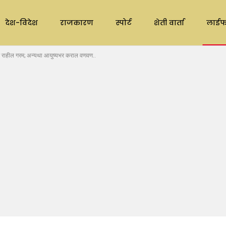
देश-विदेश
राजकारण
स्पोर्ट
शेती वार्ता
लाईफ
राहील गरम; अन्यथा आयुष्यभर कराल वणवण..