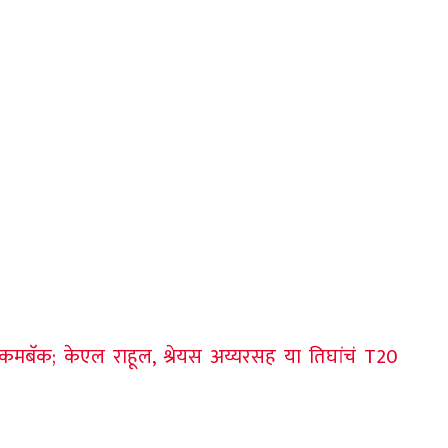
मबॅक; केएल राहूल, श्रेयस अय्यरसह या तिघांचं T20