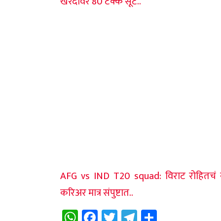
खरेदीवर 80 टक्के सूट..
AFG vs IND T20 squad: विराट रोहितचं क
करिअर मात्र संपुष्टात..
WhatsApp
Facebook
Twitter
Telegram
Share