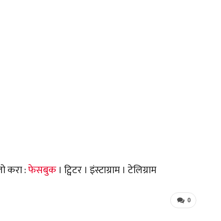
लो करा :
फेसबुक
। ट्विटर । इंस्टाग्राम । टेलिग्राम
0