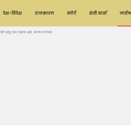
देश-विदेश
राजकारण
स्पोर्ट
शेती वार्ता
लाईफ
ही उठवू नका; सहावा आहे, फारच भानायक..