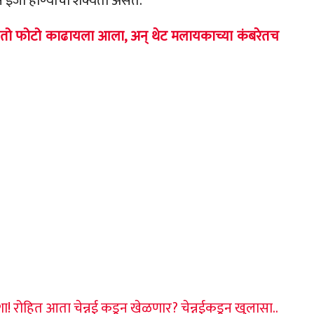
ासून इजा होण्याची शक्यता असते.
 तो फोटो काढायला आला, अन् थेट मलायकाच्या कंबरेतच
ा! रोहित आता चेन्नई कडून खेळणार? चेन्नईकडून खुलासा..