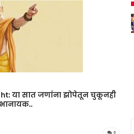
 या सात जणांना झोपेतून चुकूनही
 भानायक..
0