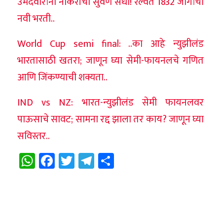
उमेदवारांना नोकरीची सुवर्ण संधी! रेल्वेत 1832 जागांची
नवी भरती..
World Cup semi final: ..का आहे न्युझीलंड
भारतासाठी खतरा; जाणून घ्या सेमी-फायनलचे गणित
आणि जिंकण्याची शक्यता..
IND vs NZ: भारत-न्युझीलंड सेमी फायनलवर
पाऊसाचे सावट; सामना रद्द झाला तर काय? जाणून घ्या
सविस्तर..
WhatsApp
Facebook
Twitter
Telegram
Share