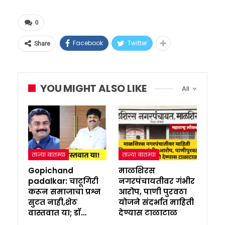
0
Facebook
Twitter
Share
YOU MIGHT ALSO LIKE
All
ताज्या बातम्या
ताज्या बातम्या
Gopichand
माळशिरस
padalkar: चाटूगिरी
नगरपंचायतीवर गंभीर
करून समाजाचा प्रश्न
आरोप, पाणी पुरवठा
सुटत नाही,शेठ
योजने संदर्भात माहिती
वास्तवात या; डॉ…
देण्यास टाळाटाळ