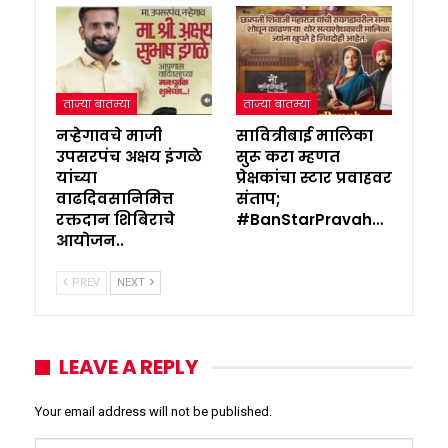
ताज्या बातम्या
ताज्या बातम्या
नऱ्हेगावचे माजी
सावित्रीबाई मालिका
उपसरपंच अक्षय इंगळे
सुरू करा म्हणत
यांच्या
प्रेक्षकांचा स्टार प्रवाहवर
वाढदिवसानिमित्त
संताप;
रक्तदान शिबिराचे
#BanStarPravah…
आयोजन..
PREV
NEXT
LEAVE A REPLY
Your email address will not be published.