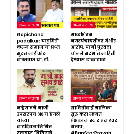
ताज्या बातम्या
ताज्या बातम्या
Gopichand
माळशिरस
padalkar: चाटूगिरी
नगरपंचायतीवर गंभीर
करून समाजाचा प्रश्न
आरोप, पाणी पुरवठा
सुटत नाही,शेठ
योजने संदर्भात माहिती
वास्तवात या; डॉ…
देण्यास टाळाटाळ
ताज्या बातम्या
ताज्या बातम्या
नऱ्हेगावचे माजी
सावित्रीबाई मालिका
उपसरपंच अक्षय इंगळे
सुरू करा म्हणत
यांच्या
प्रेक्षकांचा स्टार प्रवाहवर
वाढदिवसानिमित्त
संताप;
रक्तदान शिबिराचे
#BanStarPravah…