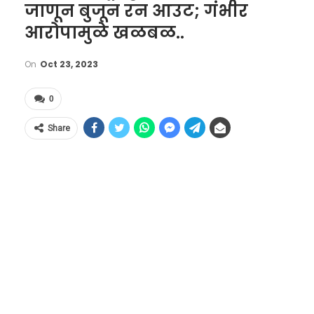
जाणून बुजून रन आउट; गंभीर
आरोपामुळे खळबळ..
On
Oct 23, 2023
0
Share