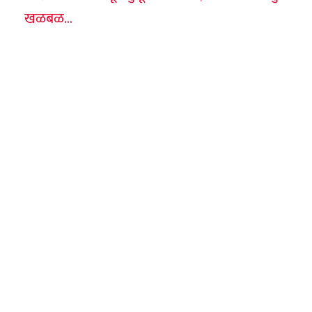
खळबळ…