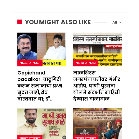
YOU MIGHT ALSO LIKE
All
ताज्या बातम्या
ताज्या बातम्या
Gopichand
माळशिरस
padalkar: चाटूगिरी
नगरपंचायतीवर गंभीर
करून समाजाचा प्रश्न
आरोप, पाणी पुरवठा
सुटत नाही,शेठ
योजने संदर्भात माहिती
वास्तवात या; डॉ…
देण्यास टाळाटाळ
ताज्या बातम्या
ताज्या बातम्या