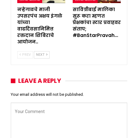
नऱ्हेगावचे माजी
सावित्रीबाई मालिका
उपसरपंच अक्षय इंगळे
सुरू करा म्हणत
यांच्या
प्रेक्षकांचा स्टार प्रवाहवर
वाढदिवसानिमित्त
संताप;
रक्तदान शिबिराचे
#BanStarPravah…
आयोजन..
PREV
NEXT
LEAVE A REPLY
Your email address will not be published.