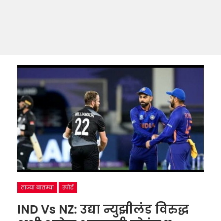
ताज्या बातम्या
स्पोर्ट
IND Vs NZ: उद्या न्युझीलंड विरुद्ध